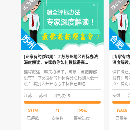
[专家有约]第3期：江苏苏州地区评标办法
[专家有
深度解读，专家教你如何投标得高...
深度解读
课程概述：明天投标了，可是一点把握都
课程概述
没有？ 每次投标的评标得分总比别人低一
没有？每
点？ 看别人开开心心中标自己却总...
点？看别
江苏
苏州
评标办法
安徽
¥3120
51
125%
¥4860
已筹款
支持数
筹款进度
已筹款