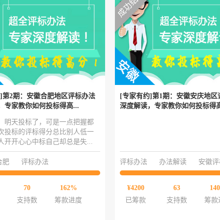
约]第2期：安徽合肥地区评标办法
[专家有约]第1期：安徽安庆地区
，专家教你如何投标得高...
深度解读，专家教你如何投标得高.
：明天投标了，可是一点把握都
次投标的评标得分总比别人低一
人开开心心中标自己却总是失...
合肥
评标办法
评标办法
办法解读
安徽评
70
162%
¥4200
63
14
支持数
筹款进度
已筹款
支持数
筹款