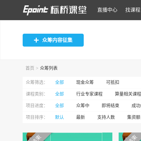
直播中心
找课程
众筹内容征集
首页
>
众筹列表
众筹筛选：
全部
现金众筹
可抵扣
课程类别：
全部
行业专家课程
算量相关课
项目进度：
全部
众筹中
即将结束
成功
项目排序：
默认
最新
支持人数
集资额