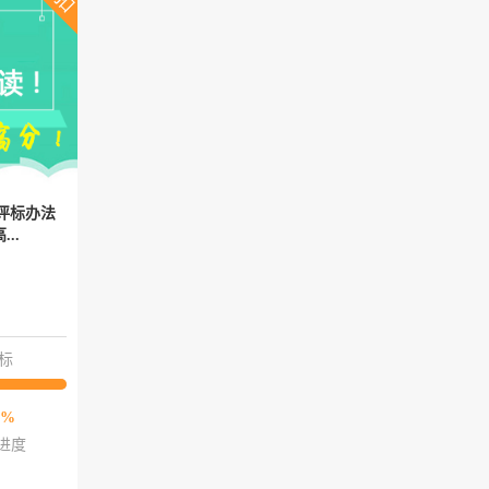
评标办法
..
标
0%
进度