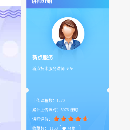
讲师介绍
新点服务
新点技术服务讲师
更多
上传课程数：
1270
累计上传课时：
5076
课时
讲师评价：
收藏数：
1153
收藏