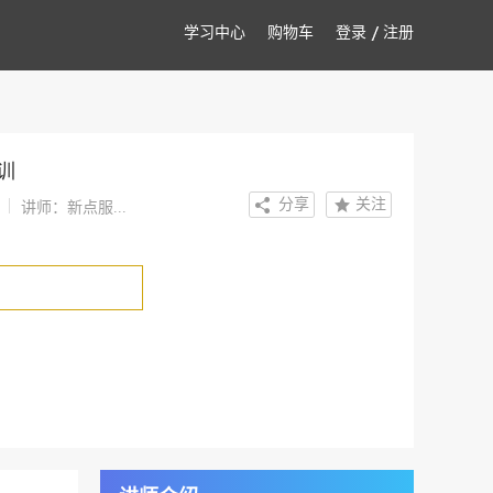
学习中心
购物车
登录
注册
训
分享
关注
讲师：新点服...